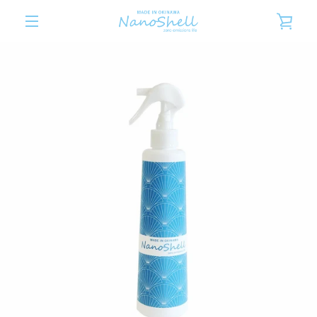
コ
カ
ン
テ
メ
ン
ー
ツ
ニ
に
ト
ス
ュ
キ
を
ッ
ー
プ
す
見
る
る