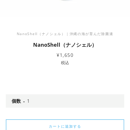
も
う
一
NanoShell（ナノシェル）｜沖縄の海が育んだ除菌液
NanoShell（ナノシェル）
度
価
¥1,650
格
税込
検
索
す
個数
る
カートに追加する